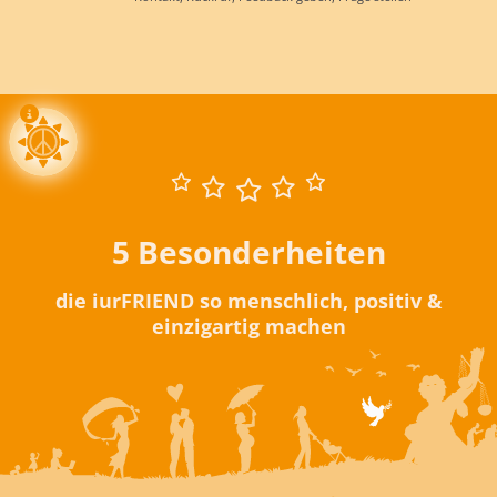
5 Besonderheiten
die iurFRIEND so menschlich, positiv &
einzigartig machen