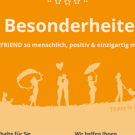
 Besonderheit
rFRIEND so menschlich, positiv & einzigartig
halte für Sie
Wir helfen Ihnen