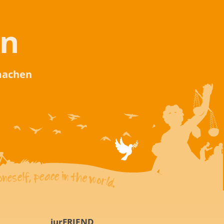
en
 machen
iurFRIEND