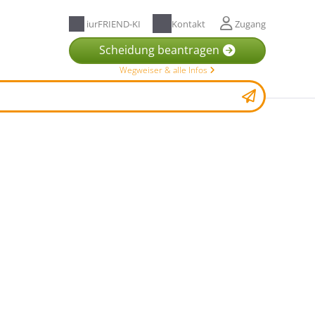
iurFRIEND-KI
Kontakt
Zugang
Scheidung beantragen
Wegweiser & alle Infos