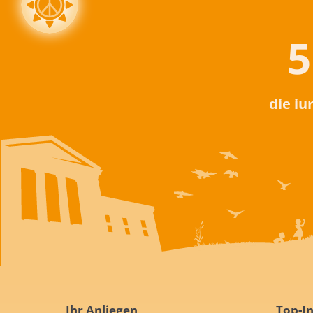
5
die iu
Ihr Anliegen
Top-In