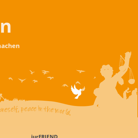
en
 machen
iurFRIEND