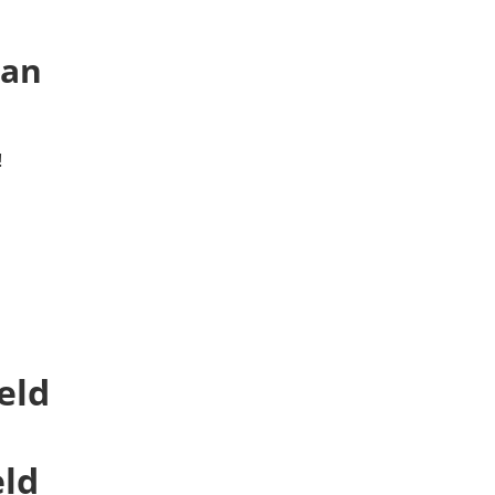
 an
!
eld
eld