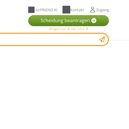
iurFRIEND-KI
Kontakt
Zugang
Scheidung beantragen
Wegweiser & alle Infos