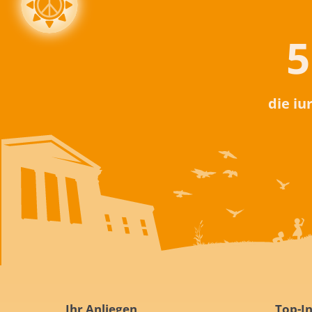
5
die iu
Ihr Anliegen
Top-In