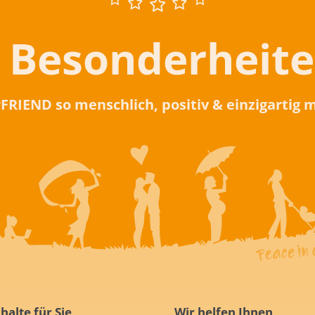
 Besonderheit
rFRIEND so menschlich, positiv & einzigartig
halte für Sie
Wir helfen Ihnen