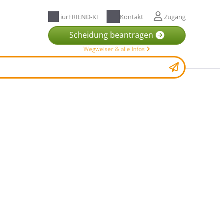
iurFRIEND-KI
Kontakt
Zugang
Scheidung beantragen
Wegweiser & alle Infos