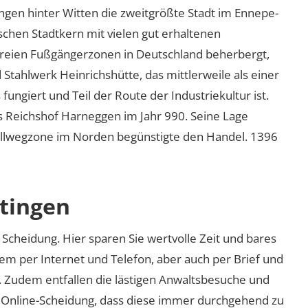
ngen hinter Witten die zweitgrößte Stadt im Ennepe-
rischen Stadtkern mit vielen gut erhaltenen
freien Fußgängerzonen in Deutschland beherbergt,
d Stahlwerk Heinrichshütte, das mittlerweile als einer
ngiert und Teil der Route der Industriekultur ist.
s Reichshof Harneggen im Jahr 990. Seine Lage
llwegzone im Norden begünstigte den Handel. 1396
ttingen
Scheidung. Hier sparen Sie wertvolle Zeit und bares
em per Internet und Telefon, aber auch per Brief und
nd. Zudem entfallen die lästigen Anwaltsbesuche und
r Online-Scheidung, dass diese immer durchgehend zu