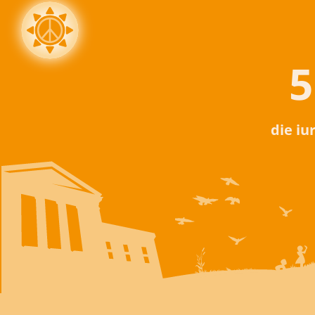
5
die iu