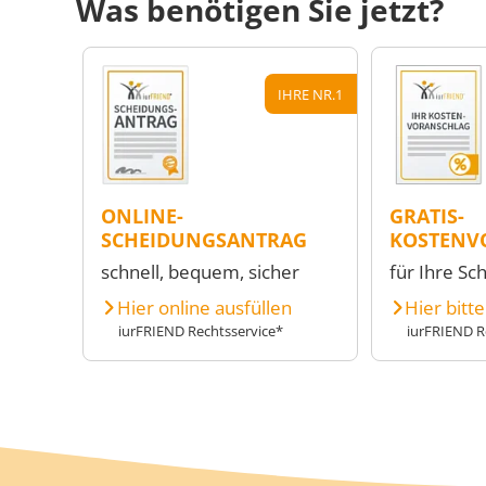
Was benötigen Sie jetzt?
IHRE NR.1
ONLINE-
GRATIS-
SCHEIDUNGSANTRAG
KOSTENV
schnell, bequem, sicher
für Ihre Sc
Hier online ausfüllen
Hier bitt
iurFRIEND Rechtsservice*
iurFRIEND R