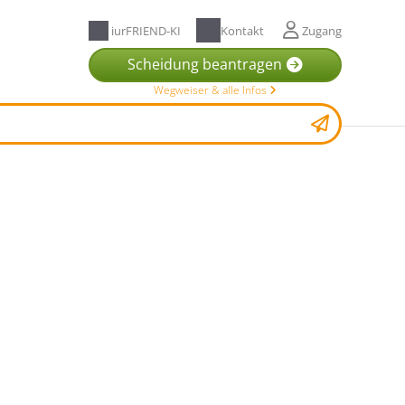
iurFRIEND-KI
Kontakt
Zugang
Scheidung beantragen
Wegweiser & alle Infos