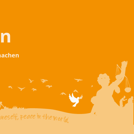
en
 machen