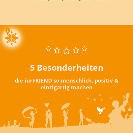
5 Besonderheiten
die iurFRIEND so menschlich, positiv &
einzigartig machen