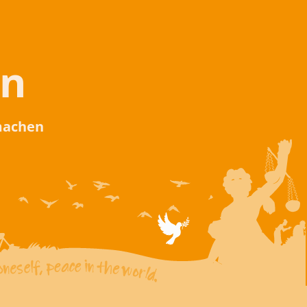
en
 machen