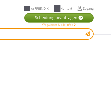
iurFRIEND-KI
Kontakt
Zugang
Scheidung beantragen
Wegweiser & alle Infos