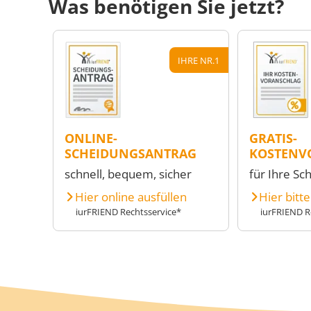
Was benötigen Sie jetzt?
IHRE NR.1
ONLINE-
GRATIS-
SCHEIDUNGSANTRAG
KOSTENV
schnell, bequem, sicher
für Ihre Sc
Hier online ausfüllen
Hier bitt
iurFRIEND Rechtsservice*
iurFRIEND R