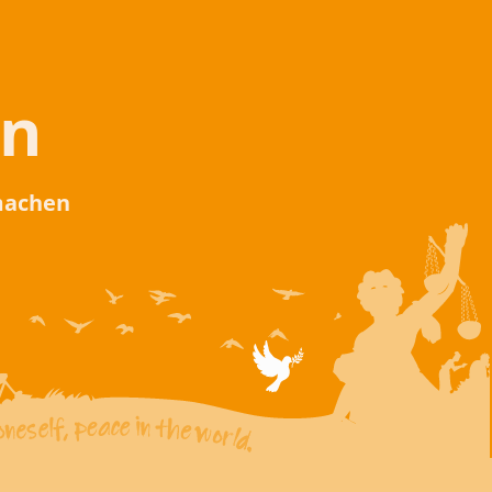
en
 machen