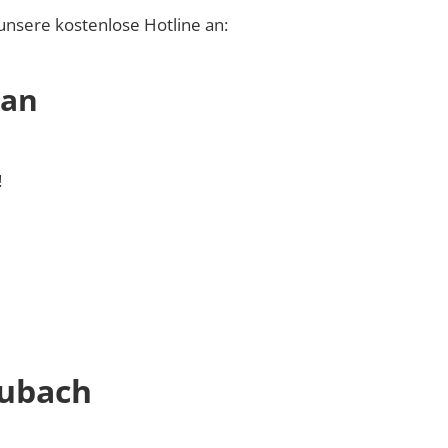
unsere kostenlose Hotline an:
 an
!
eubach