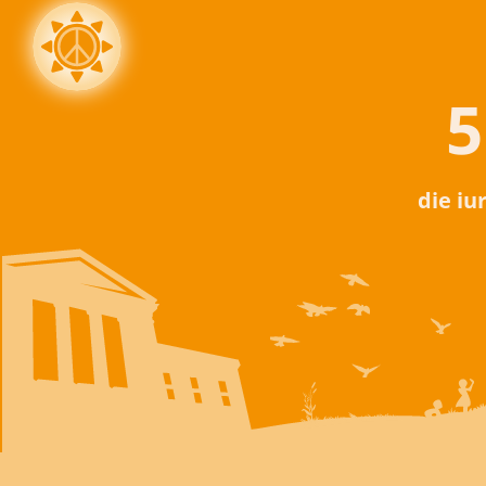
5
die iu