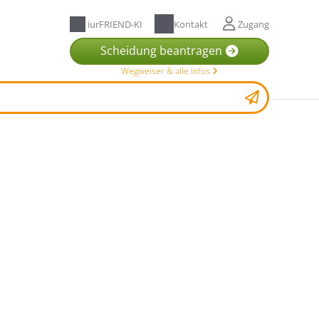
iurFRIEND-KI
Kontakt
Zugang
Scheidung beantragen
Wegweiser & alle Infos