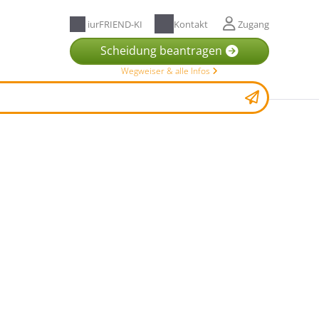
iurFRIEND-KI
Kontakt
Zugang
Scheidung beantragen
Wegweiser & alle Infos