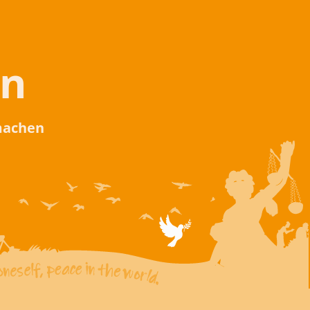
en
 machen