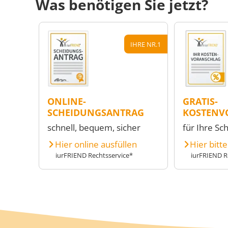
Was benötigen Sie jetzt?
IHRE NR.1
ONLINE-
GRATIS-
SCHEIDUNGSANTRAG
KOSTENV
schnell, bequem, sicher
für Ihre Sc
Hier online ausfüllen
Hier bitt
iurFRIEND Rechtsservice*
iurFRIEND R