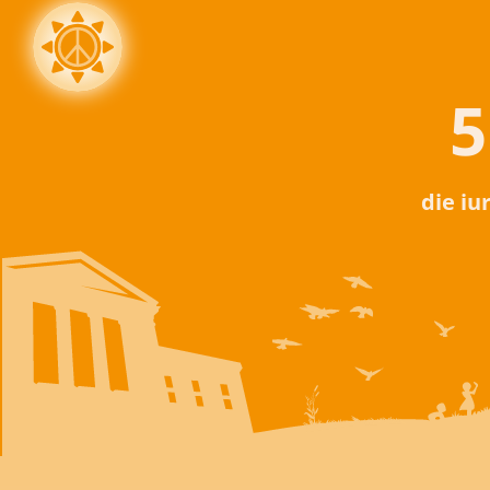
5
die iu