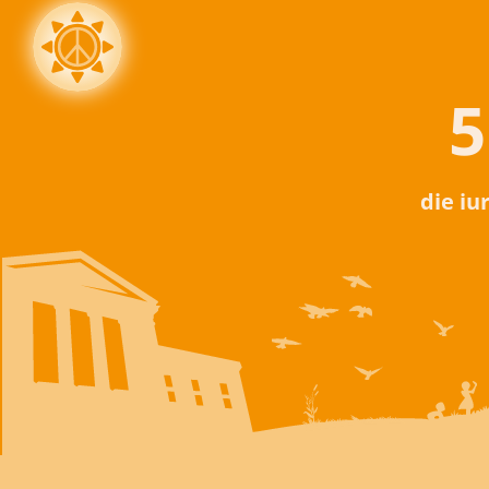
5
die iu