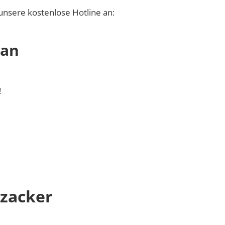
unsere kostenlose Hotline an:
 an
!
tzacker