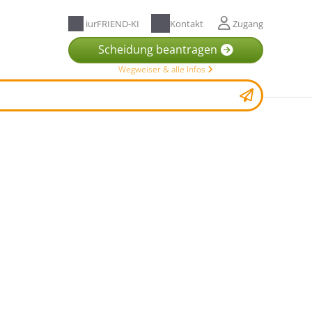
iurFRIEND-KI
Kontakt
Zugang
Scheidung beantragen
Wegweiser & alle Infos