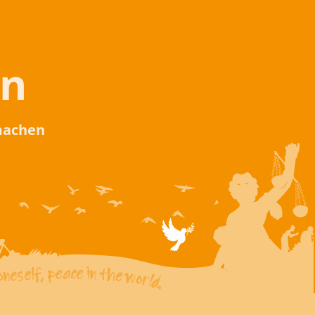
en
 machen