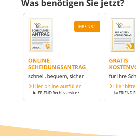
Was benötigen Sie jetzt?
IHRE NR.1
ONLINE-
GRATIS-
SCHEIDUNGSANTRAG
KOSTENV
schnell, bequem, sicher
für Ihre Sc
Hier online ausfüllen
Hier bitt
iurFRIEND Rechtsservice*
iurFRIEND R