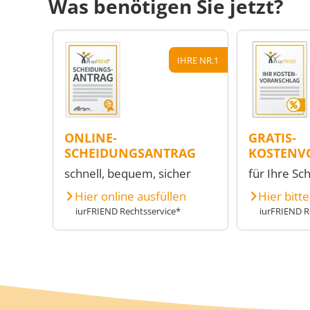
Was benötigen Sie jetzt?
IHRE NR.1
ONLINE-
GRATIS-
SCHEIDUNGSANTRAG
KOSTENV
schnell, bequem, sicher
für Ihre Sc
Hier online ausfüllen
Hier bitt
iurFRIEND Rechtsservice*
iurFRIEND R