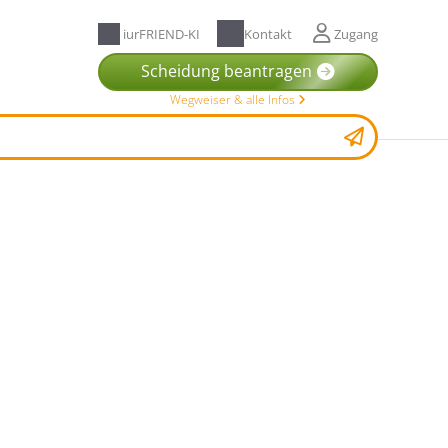
iurFRIEND-KI
Kontakt
Zugang
Scheidung beantragen
Wegweiser & alle Infos