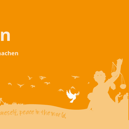
en
 machen