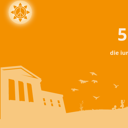
5
die iu