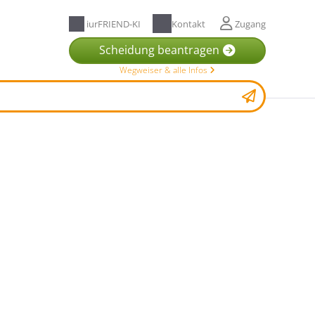
iurFRIEND-KI
Kontakt
Zugang
Scheidung beantragen
Wegweiser & alle Infos