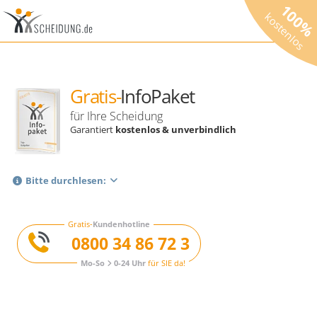
100
kostenlos
Gratis-
InfoPaket
für Ihre Scheidung
Garantiert
kostenlos & unverbindlich
Bitte durchlesen:
Gratis-
Kundenhotline
0800 34 86 72 3
Mo-So
0-24 Uhr
für SIE da!