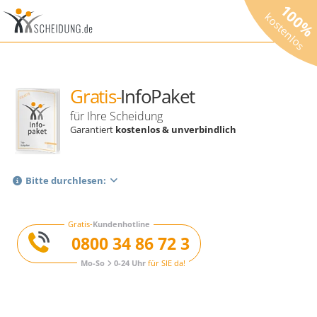
100
kostenlos
Gratis-
InfoPaket
für Ihre Scheidung
Garantiert
kostenlos & unverbindlich
Bitte durchlesen:
Gratis-
Kundenhotline
0800 34 86 72 3
Mo-So
0-24 Uhr
für SIE da!