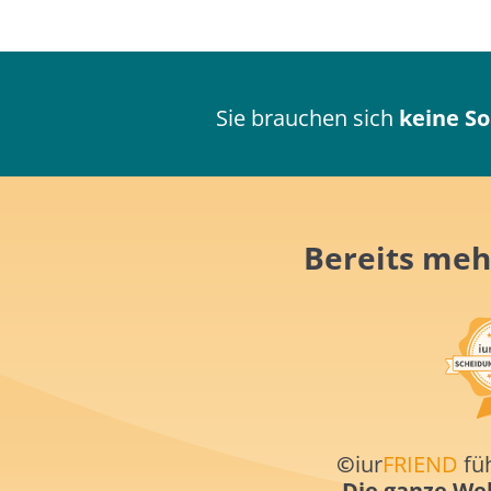
Sie brauchen sich
keine S
Bereits meh
©
iur
FRIEND
füh
Die ganze Wel