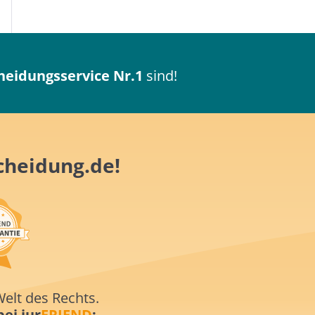
heidungsservice Nr.1
sind!
cheidung.de!
elt des Rechts.
ei iur
FRIEND
: