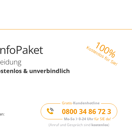
100%
InfoPaket
Kostenlos für Sie!
heidung
stenlos & unverbindlich
Gratis-
Kundenhotline
0800 34 86 72 3
an:
Mo-So
0-24 Uhr
für SIE da!
(Anruf und Gespräch sind
kostenlos
)