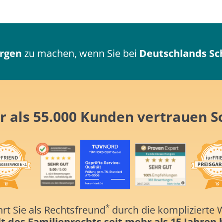
orgen
zu machen, wenn Sie bei
Deutschlands Sc
r als 55.000 Kunden
vertrauen
S
*
rt Sie als Rechtsfreund
durch die komplizierte W
t des Familienrechts
seit mehr als 15 Jahren
b