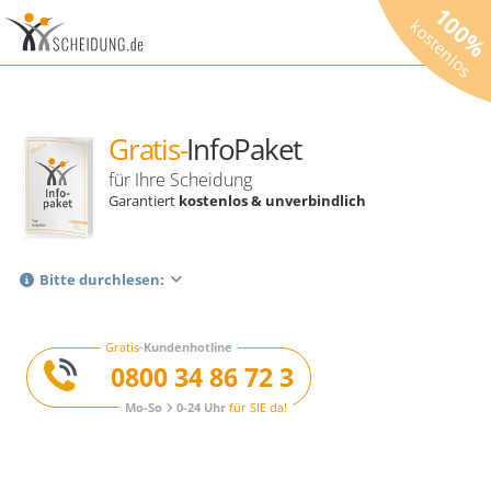
100
kostenlos
Gratis-
InfoPaket
für Ihre Scheidung
Garantiert
kostenlos & unverbindlich
Bitte durchlesen:
Gratis-
Kundenhotline
0800 34 86 72 3
Mo-So
0-24 Uhr
für SIE da!