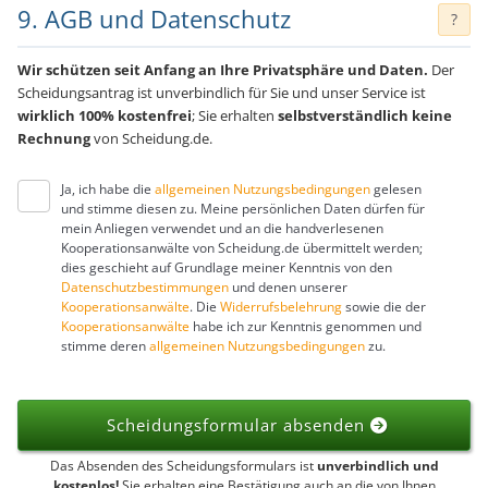
9. AGB und Datenschutz
?
Wir schützen seit Anfang an Ihre Privatsphäre und Daten.
Der
Scheidungsantrag ist unverbindlich für Sie und unser Service ist
wirklich 100% kostenfrei
; Sie erhalten
selbstverständlich keine
Rechnung
von Scheidung.de.
Ja, ich habe die
allgemeinen Nutzungsbedingungen
gelesen
und stimme diesen zu. Meine persönlichen Daten dürfen für
mein Anliegen verwendet und an die handverlesenen
Kooperationsanwälte von Scheidung.de übermittelt werden;
dies geschieht auf Grundlage meiner Kenntnis von den
Datenschutzbestimmungen
und denen unserer
Kooperationsanwälte
. Die
Widerrufsbelehrung
sowie die der
Kooperationsanwälte
habe ich zur Kenntnis genommen und
stimme deren
allgemeinen Nutzungsbedingungen
zu.
Scheidungsformular absenden
Das Absenden des Scheidungsformulars ist
unverbindlich und
kostenlos!
Sie erhalten eine Bestätigung auch an die von Ihnen