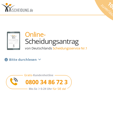
1
zuverlä
Online-
Scheidungsantrag
von Deutschlands
Scheidungsservice Nr.1
Bitte durchlesen
Gratis-
Kundenhotline
0800 34 86 72 3
Mo-So
0-24 Uhr
für SIE da!