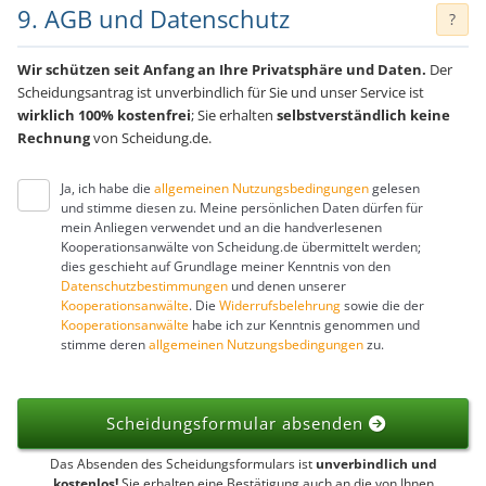
9. AGB und Datenschutz
?
Wir schützen seit Anfang an Ihre Privatsphäre und Daten.
Der
Scheidungsantrag ist unverbindlich für Sie und unser Service ist
wirklich 100% kostenfrei
; Sie erhalten
selbstverständlich keine
Rechnung
von Scheidung.de.
Ja, ich habe die
allgemeinen Nutzungsbedingungen
gelesen
und stimme diesen zu. Meine persönlichen Daten dürfen für
mein Anliegen verwendet und an die handverlesenen
Kooperationsanwälte von Scheidung.de übermittelt werden;
dies geschieht auf Grundlage meiner Kenntnis von den
Datenschutzbestimmungen
und denen unserer
Kooperationsanwälte
. Die
Widerrufsbelehrung
sowie die der
Kooperationsanwälte
habe ich zur Kenntnis genommen und
stimme deren
allgemeinen Nutzungsbedingungen
zu.
Scheidungsformular absenden
Das Absenden des Scheidungsformulars ist
unverbindlich und
kostenlos!
Sie erhalten eine Bestätigung auch an die von Ihnen