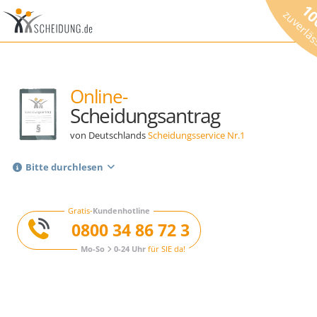
1
zuverlä
Online-
Scheidungsantrag
von Deutschlands
Scheidungsservice Nr.1
Bitte durchlesen
Gratis-
Kundenhotline
0800 34 86 72 3
Mo-So
0-24 Uhr
für SIE da!