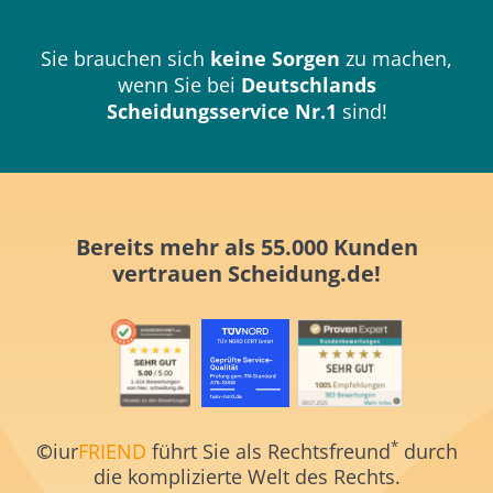
Sie brauchen sich
keine Sorgen
zu machen,
wenn Sie bei
Deutschlands
Scheidungsservice Nr.1
sind!
Bereits mehr als 55.000 Kunden
vertrauen
Scheidung.de!
*
©
iur
FRIEND
führt Sie als Rechtsfreund
durch
die komplizierte Welt des Rechts.