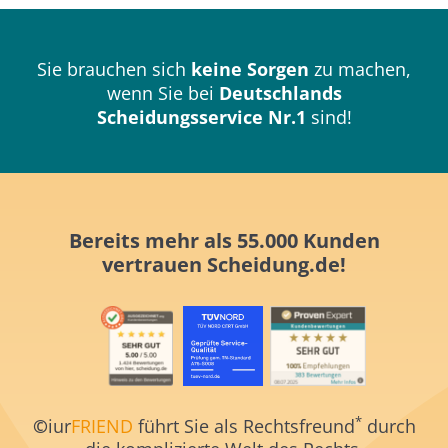
Sie brauchen sich
keine Sorgen
zu machen,
wenn Sie bei
Deutschlands
Scheidungsservice Nr.1
sind!
Bereits mehr als 55.000 Kunden
vertrauen
Scheidung.de!
*
©
iur
FRIEND
führt Sie als Rechtsfreund
durch