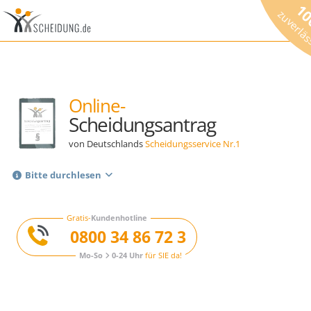
1
zuverlä
Online-
Scheidungsantrag
von Deutschlands
Scheidungsservice Nr.1
Bitte durchlesen
Gratis-
Kundenhotline
0800 34 86 72 3
Mo-So
0-24 Uhr
für SIE da!