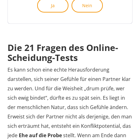
Ja
Ja
Ja
Ja
Ja
Ja
Ja
Ja
Ja
Ja
Ja
Ja
Ja
Ja
Ja
Ja
Ja
Ja
Ja
Ja
Ja
Nein
Nein
Nein
Nein
Nein
Nein
Nein
Nein
Nein
Nein
Nein
Nein
Nein
Nein
Nein
Nein
Nein
Nein
Nein
Nein
Nein
Sie den Mut für den ersten Schritt in ein
Kontakt aufzunehmen, das
lebendig zu halten finden Sie auf
Ehe.de
. Wir
Erneut versuchen
Erneut versuchen
Erneut versuchen
glücklicheres Leben, mit einem Partner, der Sie
Orientierungsgespräch
wünschen Ihnen weiterhin alles Gute.
ist für Sie immer
verdient hat. Auf Scheidung.de können Sie einen
kostenfrei! Sie haben ebenso die Möglichkeit, Ihr
kostenlosen und unverbindlichen
Scheidungs-InfoPaket
jetzt gleich kostenlos und
Die 21 Fragen des Online-
Kostenvoranschlag
unverbindlich anzufordern.
für Ihre Scheidung ausfüllen,
erst einmal ein
Scheidungs-Infopaket
anfordern
Scheidung-Tests
oder direkt einen
Online-Scheidungsantrag
Es kann schon eine echte Herausforderung
abschicken.
darstellen, sich seiner Gefühle für einen Partner klar
zu werden. Und für die Weisheit „drum prüfe, wer
sich ewig bindet“, dürfte es zu spät sein. Es liegt in
der menschlichen Natur, dass sich Gefühle ändern.
Erweist sich der Partner nicht als derjenige, den man
sich erträumt hat, entsteht ein Konfliktpotential, das
jede
Ehe auf die Probe
stellt. Wenn am Ende dann