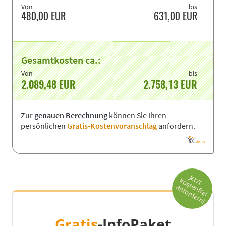
Von
bis
480,00
EUR
631,00
EUR
Gesamtkosten ca.:
Von
bis
2.089,48
EUR
2.758,13
EUR
Zur
genauen Berechnung
können Sie Ihren
persönlichen
Gratis-Kostenvoranschlag
anfordern.
Je
t
o
s
t
n
fr
e
i
n
fo
r
d
e
r
n
t
z
k
e
a
!
Gratis
-InfoPaket