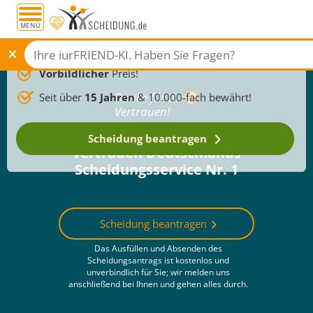
Scheidung
beantragen
MENÜ
TÜV-zertifizierte Service-Qualität,
sicher
& 24/7
erreichbar!
Scheid
Vorbildlicher
Preis!
Danke für Ihr
Seit über
15 Jahren
& 10.000-fach bewährt!
Vertrauen!
Mehr als
555.000 Menschen
Scheidung beantragen
vertrauen Deutschlands
Scheidungsservice Nr. 1
Scheidung beantragen
Das Ausfüllen und Absenden des
Scheidungsantrags ist kostenlos und
unverbindlich für Sie; wir melden uns
anschließend bei Ihnen und gehen alles durch.