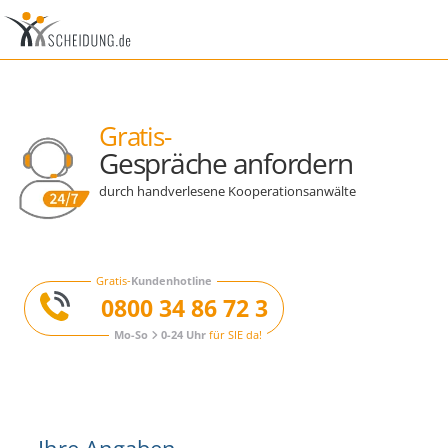
Gratis-
Gespräche anfordern
durch handverlesene Kooperationsanwälte
Gratis-
Kundenhotline
0800 34 86 72 3
Mo-So
0-24 Uhr
für SIE da!