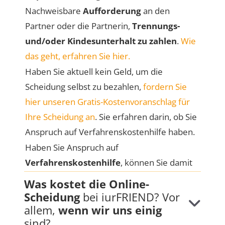
Nachweisbare
Aufforderung
an den
Partner oder die Partnerin,
Trennungs-
und/oder Kindesunterhalt zu zahlen
.
Wie
das geht, erfahren Sie hier.
Haben Sie aktuell kein Geld, um die
Scheidung selbst zu bezahlen,
fordern Sie
hier unseren Gratis-Kostenvoranschlag für
Ihre Scheidung an
. Sie erfahren darin, ob Sie
Anspruch auf Verfahrenskostenhilfe haben.
Haben Sie Anspruch auf
Verfahrenskostenhilfe
, können Sie damit
beginnen, die Unterlagen für den VKH-
Was kostet die Online-
Antrag zusammenzustellen.
Wie das geht,
Scheidung
bei iurFRIEND? Vor
erfahren Sie hier
.
allem,
wenn wir uns einig
sind?
Anforderung
als Arbeitnehmender eines