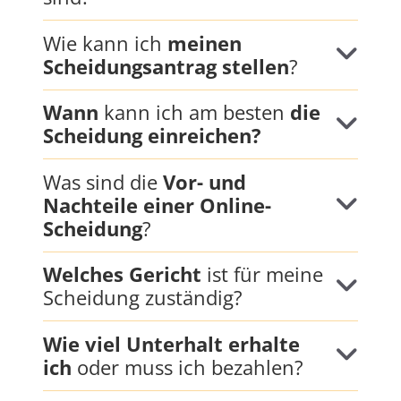
aktuellen Auszugs aus Ihrem
Wie kann ich
meinen
Rentenversicherungsverlauf
– so können
Scheidungsantrag stellen
?
Sie schon jetzt nach etwaigen Lücken darin
suchen, diese korrigieren lassen und so den
Wann
kann ich am besten
die
Versorgungsausgleich beschleunigen.
Wie
Scheidung einreichen?
das geht, erfahren Sie hier
.
Was sind die
Vor- und
Nachteile einer Online-
Hier geht es zum Artikel über die
15 ersten
Scheidung
?
Schritte bei einer Scheidung
.
Welches Gericht
ist für meine
Scheidung zuständig?
Wie viel Unterhalt erhalte
ich
oder muss ich bezahlen?