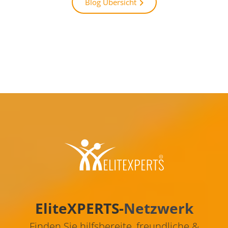
15.
Blog Übersicht
202
Artikel
Oktober
lesen
2025
EliteXPERTS-
Netzwerk
Finden Sie hilfsbereite, freundliche &