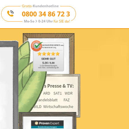
Gratis-
Kundenhotline
0800 34 86 72 3
Mo-So
0-24 Uhr
für SIE da!
InfoPaket
anfordern