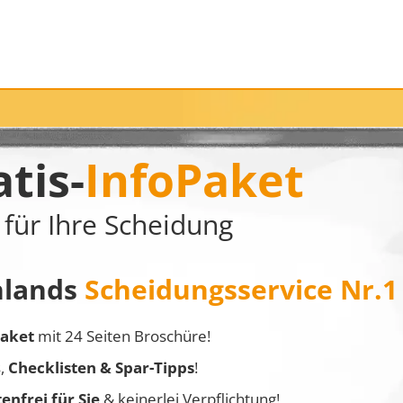
tis-
InfoPaket
für Ihre Scheidung
hlands
Scheidungsservice Nr.1
Paket
mit 24 Seiten
Broschüre!
s,
Checklisten & Spar-Tipps
!
enfrei für Sie
& keinerlei Verpflichtung!