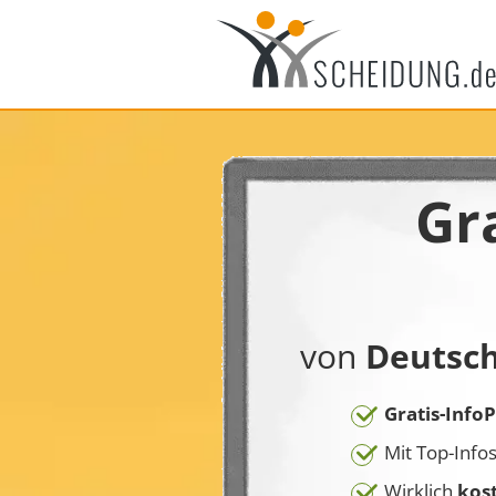
Gra
von
Deutsc
Gratis-Info
Mit Top-Info
Wirklich
kost