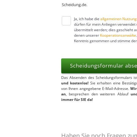
Scheidung.de.
Ja, ich habe die
allgemeinen Nutzun
dürfen für mein Anliegen verwendet
übermittelt werden; dies geschieht 
denen unserer
Kooperationsanwälte
Kenntnis genommen und stimme de
Scheidungsformular ab
Das Absenden des Scheidungsformulars i
und kostenlos!
Sie erhalten eine Bestäti
von Ihnen angegebene E-Mail-Adresse.
Wir
an
, besprechen den weiteren Ablauf
und
immer für SIE da!
Haben Sie noch Fragen zum