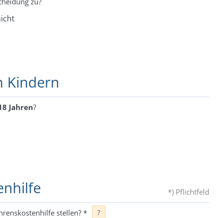
cheidung zu?
icht
n Kindern
18 Jahren
?
enhilfe
*) Pflichtfeld
hrenskostenhilfe stellen?
*
?