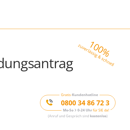
100%
zuverlässig & schnell
dungsantrag
Gratis-
Kundenhotline
0800 34 86 72 3
Mo-So
0-24 Uhr
für SIE da!
(Anruf und Gespräch sind
kostenlos
)