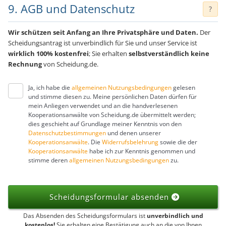
9. AGB und Datenschutz
?
Wir schützen seit Anfang an Ihre Privatsphäre und Daten.
Der
Scheidungsantrag ist unverbindlich für Sie und unser Service ist
wirklich 100% kostenfrei
; Sie erhalten
selbstverständlich keine
Rechnung
von Scheidung.de.
Ja, ich habe die
allgemeinen Nutzungsbedingungen
gelesen
und stimme diesen zu. Meine persönlichen Daten dürfen für
mein Anliegen verwendet und an die handverlesenen
Kooperationsanwälte von Scheidung.de übermittelt werden;
dies geschieht auf Grundlage meiner Kenntnis von den
Datenschutzbestimmungen
und denen unserer
Kooperationsanwälte
. Die
Widerrufsbelehrung
sowie die der
Kooperationsanwälte
habe ich zur Kenntnis genommen und
stimme deren
allgemeinen Nutzungsbedingungen
zu.
Scheidungsformular absenden
Das Absenden des Scheidungsformulars ist
unverbindlich und
kostenlos!
Sie erhalten eine Bestätigung auch an die von Ihnen