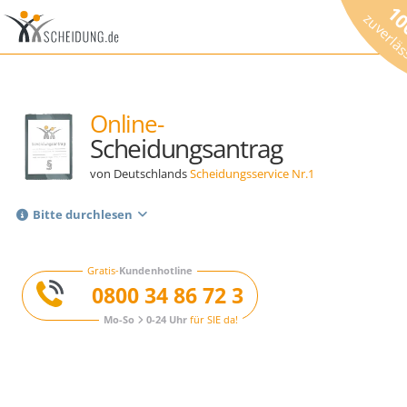
1
zuverlä
Online-
Scheidungsantrag
von Deutschlands
Scheidungsservice Nr.1
Bitte durchlesen
Gratis-
Kundenhotline
0800 34 86 72 3
Mo-So
0-24 Uhr
für SIE da!