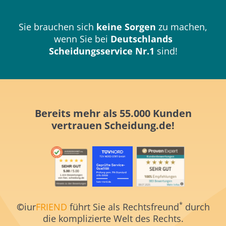
Sie brauchen sich
keine Sorgen
zu machen,
wenn Sie bei
Deutschlands
Scheidungsservice Nr.1
sind!
Bereits mehr als 55.000 Kunden
vertrauen
Scheidung.de!
*
©
iur
FRIEND
führt Sie als Rechtsfreund
durch
die komplizierte Welt des Rechts.