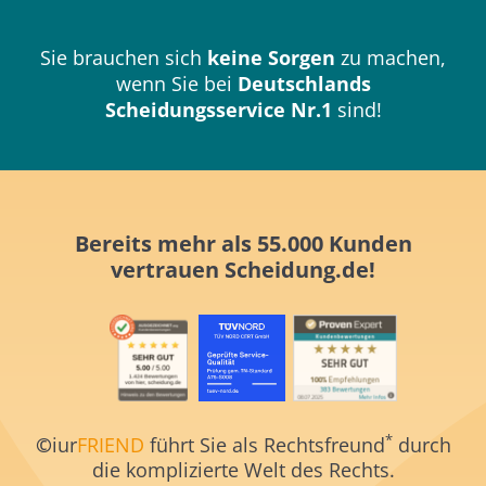
Sie brauchen sich
keine Sorgen
zu machen,
wenn Sie bei
Deutschlands
Scheidungsservice Nr.1
sind!
Bereits mehr als 55.000 Kunden
vertrauen
Scheidung.de!
*
©
iur
FRIEND
führt Sie als Rechtsfreund
durch
die komplizierte Welt des Rechts.