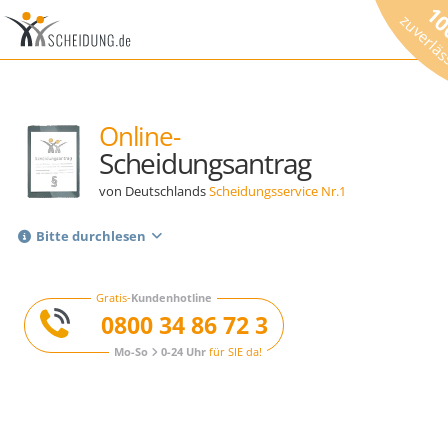
1
zuverlä
Online-
Scheidungsantrag
von Deutschlands
Scheidungsservice Nr.1
Bitte durchlesen
Gratis-
Kundenhotline
0800 34 86 72 3
Mo-So
0-24 Uhr
für SIE da!