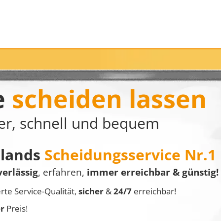
e
scheiden lassen
er, schnell und bequem
hlands
Scheidungsservice Nr.1
verlässig
, erfahren,
immer erreichbar & günstig!
erte Service-Qualität,
sicher
&
24/7
erreichbar!
er
Preis!