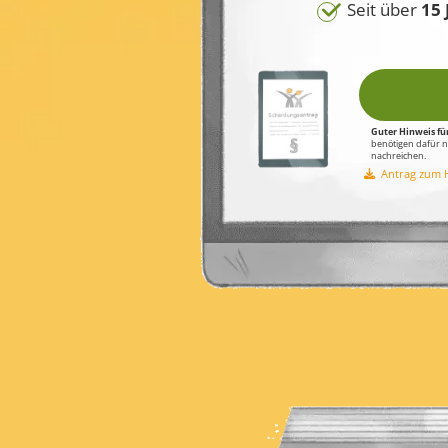
Seit über
15 
Guter Hinweis für
benötigen dafür n
nachreichen.
Antrag zum 