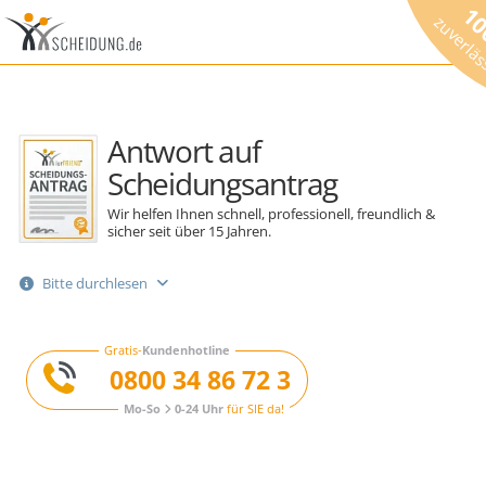
1
zuverlä
Antwort auf
Scheidungsantrag
Wir helfen Ihnen schnell, professionell, freundlich &
sicher seit über 15 Jahren.
Bitte durchlesen
Gratis-
Kundenhotline
0800 34 86 72 3
Mo-So
0-24 Uhr
für SIE da!