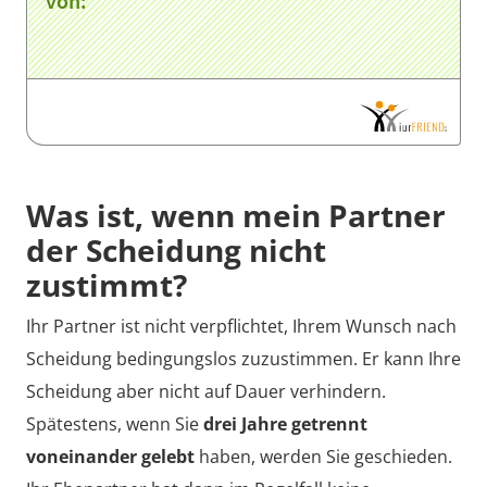
von:
Wo fände Ihre Scheidung statt?
Was ist, wenn mein Partner
Ihre Scheidung würde im Gerichtsbezirk von
der Scheidung nicht
stattfinden, wenn der Scheidungsantrag morgen im
zustimmt?
Briefkasten des Antragsgegners ankäme.
Ihr Partner ist nicht verpflichtet, Ihrem Wunsch nach
Jetzt Online-Scheidung bei iurFRIEND
Scheidung bedingungslos zuzustimmen. Er kann Ihre
beantragen!
Scheidung aber nicht auf Dauer verhindern.
Spätestens, wenn Sie
drei Jahre getrennt
Reichen Sie gerne noch heute hier bei scheidung.de
voneinander gelebt
haben, werden Sie geschieden.
Ihre Scheidung ein und profitieren Sie von allen