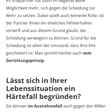
Ihr Ehepartner hat dann im Regelfall keine
Vorteilen der Online-Scheidung. Mit unserer Hilfe
Möglichkeit mehr, sich gegen die Scheidung zur
bereiten Sie Ihre Scheidung so weit vor, dass alles
zwischen Ihnen geregelt ist und Sie nur noch den
Wehr zu setzen. Dabei spielt auch keinerlei Rolle, ob
Gerichtstermin wahrnehmen müssen.
der Partner Ihnen ein eheliches Fehlverhalten
vorwirft und aus diesem Grund glaubt, die
Scheidung.de ist seit mehr als 15 Jahren IHR
Scheidung verweigern zu können. Grund für die
Ansprechpartner für einvernehmliche Online-
Scheidung ist allein der Umstand, dass Ihre Ehe
Scheidungen und schon lange Deutschlands
gescheitert ist. Man spricht hierbei auch
vom
Scheidungsservice Nr. 1. Wie kann es jetzt für Sie
Zerrüttungsprinzip
.
weitergehen?
Gratis-InfoPaket Scheidung
Lässt sich in Ihrer
Lebenssituation ein
Kostenvoranschlag für Ihre Scheidung
Härtefall begründen?
Sie können
im Ausnahmefall
auch gegen den Willen