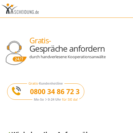
Gratis-
Gespräche anfordern
durch handverlesene Kooperationsanwälte
Gratis-
Kundenhotline
0800 34 86 72 3
Mo-So
0-24 Uhr
für SIE da!