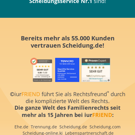
Scheidungsservice Nr.1
sind!
Bereits mehr als 55.000 Kunden
vertrauen
Scheidung.de!
*
©
iur
FRIEND
führt Sie als Rechtsfreund
durch
die komplizierte Welt des Rechts.
Die ganze Welt des Familienrechts
seit
mehr als 15 Jahren
bei iur
FRIEND
:
Ehe.de
Trennung.de
Scheidung.de
Scheidung.com
S
cheidung-online.ki
Lebenspartnerschaft.de