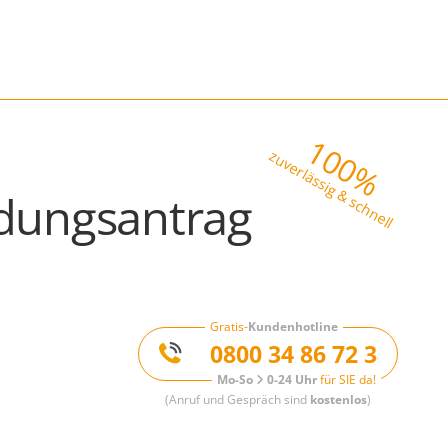
100%
zuverlässig & schnell
dungsantrag
Gratis-
Kundenhotline
0800 34 86 72 3
Mo-So
0-24 Uhr
für SIE da!
(Anruf und Gespräch sind
kostenlos
)