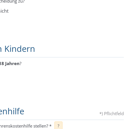
cheidung zu?
icht
n Kindern
18 Jahren
?
enhilfe
*) Pflichtfeld
hrenskostenhilfe stellen?
*
?