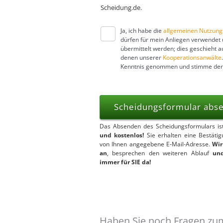
Scheidung.de.
Ja, ich habe die
allgemeinen Nutzun
dürfen für mein Anliegen verwendet
übermittelt werden; dies geschieht 
denen unserer
Kooperationsanwälte
Kenntnis genommen und stimme de
Scheidungsformular ab
Das Absenden des Scheidungsformulars i
und kostenlos!
Sie erhalten eine Bestäti
von Ihnen angegebene E-Mail-Adresse.
Wir
an
, besprechen den weiteren Ablauf
und
immer für SIE da!
Haben Sie noch Fragen zum