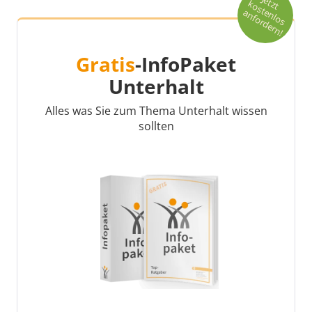
Je
t
o
s
t
n
lo
s
n
fo
r
d
e
r
n
t
z
k
e
a
!
Gratis
-InfoPaket
Unterhalt
Alles was Sie zum Thema Unterhalt wissen
sollten