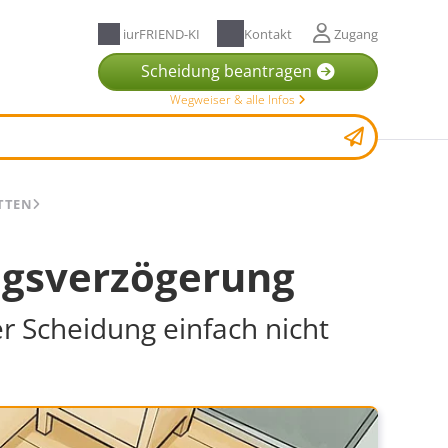
iurFRIEND-KI
Kontakt
Zugang
Scheidung beantragen
Wegweiser & alle Infos
TTEN
ngsverzögerung
 Scheidung einfach nicht