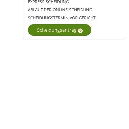
Trennungsschmerz
EXPRESS-SCHEIDUNG
Scheidung und Versicherungen
Eifersucht bekämpfen
ABLAUF DER ONLINE-SCHEIDUNG
Krankenversicherung nach Scheidung
Liebeskummer überwinden
SCHEIDUNGSTERMIN VOR GERICHT
Scheidungsantrag