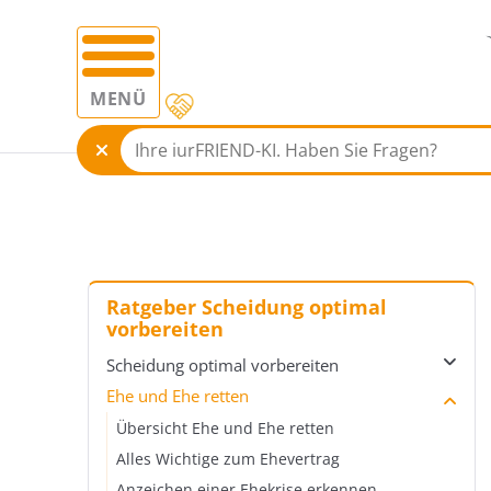
MENÜ
Ratgeber Scheidung optimal
vorbereiten
Scheidung optimal vorbereiten
Ehe und Ehe retten
Übersicht Scheidung optimal vorbereiten
Die Trennung vor der Scheidung
Übersicht Ehe und Ehe retten
15 erste Schritte bei der Scheidung
Alles Wichtige zum Ehevertrag
Was ist das Trennungsjahr?
Anzeichen einer Ehekrise erkennen