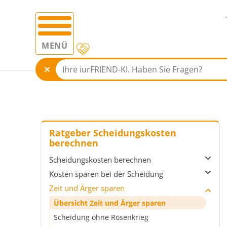
MENÜ
Ratgeber Scheidungskosten
berechnen
Scheidungskosten berechnen
Kosten sparen bei der Scheidung
Übersicht Scheidungskosten berechnen
Zeit und Ärger sparen
Gerichtskosten bei einer Scheidung
Übersicht Kosten sparen bei der Scheidung
Verfahrenskostenhilfe bei Scheidung
Einvernehmliche Scheidung
Übersicht Zeit und Ärger sparen
Verfahrenskostenhilfe-Rechner
Scheidungsfolgenvereinbarung
Scheidung ohne Rosenkrieg