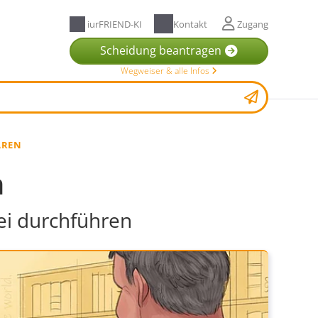
iurFRIEND-KI
Kontakt
Zugang
Scheidung beantragen
Wegweiser & alle Infos
AREN
n
rei durchführen