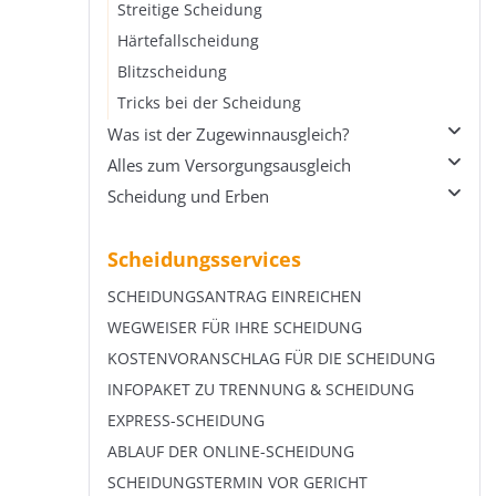
Scheidungskosten in Raten zahlen
Beratungshilfeschein
Streitige Scheidung
Scheidung bei Bürgergeld
Verfahrenskostenvorschuss vom Ehepartner
Härtefallscheidung
Krypto bei der Scheidung
Steuerklassenwechsel bei Scheidung
Blitzscheidung
Beratung* im Familienrecht
Tricks bei der Scheidung
Was ist der Zugewinnausgleich?
Alles zum Versorgungsausgleich
Übersicht Was ist der Zugewinnausgleich?
Scheidung und Erben
Was kann ich beim Zugewinnausgleich
Übersicht Alles zum Versorgungsausgleich
vereinbaren?
Versorgungsausgleich berechnen
Übersicht Scheidung und Erben
Kann Zugewinn nicht zahlen
Scheidungsservices
Betriebliche Altersvorsorge im
Erbrecht zwischen getrenntlebenden
Anfangs- und Endvermögen berechnen
Versorgungsausgleich
Ehegatten
SCHEIDUNGSANTRAG EINREICHEN
Erbschaft und Schenkungen beim
Lebensversicherung im Versorgungsausgleich
Ehegattentestament bei der Scheidung
WEGWEISER FÜR IHRE SCHEIDUNG
Zugewinnausgleich
Scheidung ohne Versorgungsausgleich?
Geschiedenentestament nach Scheidung
KOSTENVORANSCHLAG FÜR DIE SCHEIDUNG
Zugewinn ausschließen oder abändern
Wie den Versorgungsausgleich ausschließen?
Eltern vererben ungerecht
INFOPAKET ZU TRENNUNG & SCHEIDUNG
Gütertrennung in der Ehe und bei Scheidung
EXPRESS-SCHEIDUNG
ABLAUF DER ONLINE-SCHEIDUNG
SCHEIDUNGSTERMIN VOR GERICHT