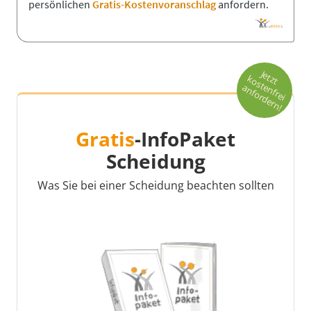
persönlichen
Gratis-Kostenvoranschlag
anfordern.
Je
t
o
s
t
n
fr
e
i
n
fo
r
d
e
r
n
t
z
k
e
a
!
Gratis
-InfoPaket
Scheidung
Was Sie bei einer Scheidung beachten sollten