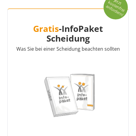
Je
t
o
s
t
n
fr
e
i
n
fo
r
d
e
r
n
t
z
k
e
a
!
Gratis
-InfoPaket
Scheidung
Was Sie bei einer Scheidung beachten sollten