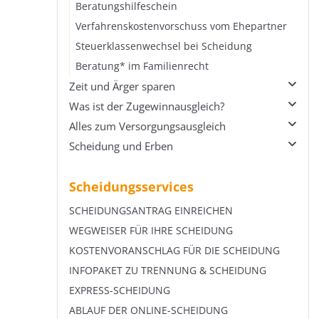
Scheidungskosten in Raten zahlen
Beratungshilfeschein
Scheidung bei Bürgergeld
Verfahrenskostenvorschuss vom Ehepartner
Krypto bei der Scheidung
Steuerklassenwechsel bei Scheidung
Beratung* im Familienrecht
Zeit und Ärger sparen
Was ist der Zugewinnausgleich?
Übersicht Zeit und Ärger sparen
Alles zum Versorgungsausgleich
Scheidung ohne Rosenkrieg
Übersicht Was ist der Zugewinnausgleich?
Scheidung und Erben
Streitige Scheidung
Was kann ich beim Zugewinnausgleich
Übersicht Alles zum Versorgungsausgleich
vereinbaren?
Härtefallscheidung
Versorgungsausgleich berechnen
Übersicht Scheidung und Erben
Kann Zugewinn nicht zahlen
Scheidungsservices
Blitzscheidung
Betriebliche Altersvorsorge im
Erbrecht zwischen getrenntlebenden
Anfangs- und Endvermögen berechnen
Versorgungsausgleich
Ehegatten
Tricks bei der Scheidung
SCHEIDUNGSANTRAG EINREICHEN
Erbschaft und Schenkungen beim
Lebensversicherung im Versorgungsausgleich
Ehegattentestament bei der Scheidung
WEGWEISER FÜR IHRE SCHEIDUNG
Zugewinnausgleich
Scheidung ohne Versorgungsausgleich?
Geschiedenentestament nach Scheidung
KOSTENVORANSCHLAG FÜR DIE SCHEIDUNG
Zugewinn ausschließen oder abändern
Wie den Versorgungsausgleich ausschließen?
Eltern vererben ungerecht
INFOPAKET ZU TRENNUNG & SCHEIDUNG
Gütertrennung in der Ehe und bei Scheidung
EXPRESS-SCHEIDUNG
ABLAUF DER ONLINE-SCHEIDUNG