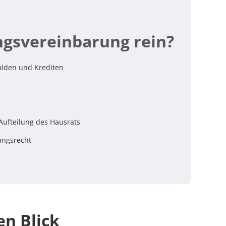
ngsvereinbarung rein?
ulden und Krediten
Aufteilung des Hausrats
angsrecht
en Blick