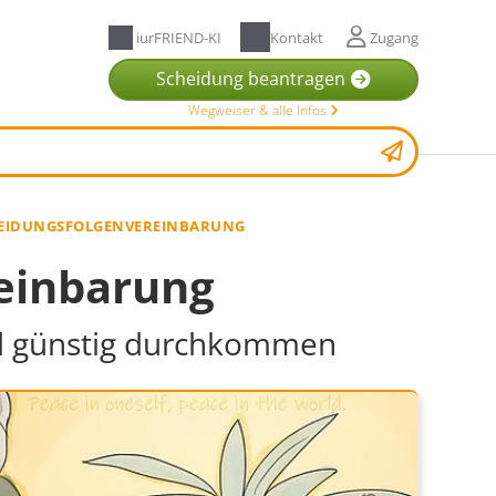
iurFRIEND-KI
Kontakt
Zugang
Scheidung beantragen
Wegweiser & alle Infos
EIDUNGSFOLGENVEREINBARUNG
einbarung
und günstig durchkommen