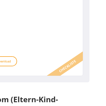
CHECKLISTE
wnload
om (Eltern-Kind-