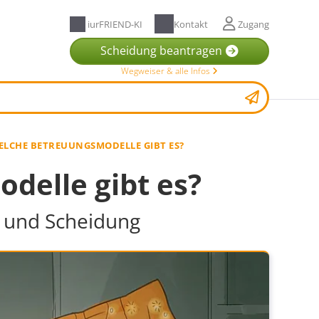
iurFRIEND-KI
Kontakt
Zugang
Scheidung beantragen
Wegweiser & alle Infos
ELCHE BETREUUNGSMODELLE GIBT ES?
delle gibt es?
 und Scheidung