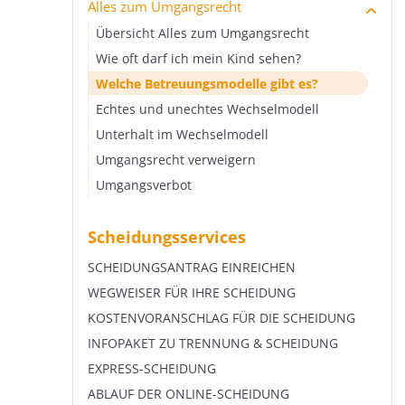
Alles zum Umgangsrecht
Steuerliche Berücksichtigung von Kindern
Zum Anwalt oder Jugendamt?
Unterhaltsrelevantes Einkommen beim
Nachehelichen Unterhalt berechnen
Übersicht Sorgerecht nach Trennung und
Trennungsunterhalt
Scheidung
Wohnwert beim Unterhalt
Das bereinigte Nettoeinkommen
Dauer des nachehelichen Unterhalts
Übersicht Alles zum Umgangsrecht
Abzugsfähige Positionen beim
Scheidung mit Kind
Unterhalt und Kurzarbeit
Selbstbehalt beim Kindesunterhalt
Selbstbehalt beim nachehelichen Unterhalt
Wie oft darf ich mein Kind sehen?
Trennungsunterhalt
Gemeinsames Sorgerecht
Unterhalt und Kindergeld
Auswirkungen neuer Ehe auf nachehelichen
Welche Betreuungsmodelle gibt es?
Wie lange Trennungsunterhalt zahlen?
Unterhalt
Alleiniges Sorgerecht
Krankenversicherung des Kindes
Echtes und unechtes Wechselmodell
Verzicht auf Trennungsunterhalt
Zumutbare Erwerbstätigkeit nach Scheidung
Sorgerechtsvereinbarung
Unterhalt Minderjährige vs. Volljährige
Unterhalt im Wechselmodell
Rückwirkender Trennungsunterhalt
Verjährung oder rückwirkende Zahlung?
Aufenthaltsbestimmungsrecht
Umgangsrecht verweigern
Verwirkung des Trennungsunterhalts
Verzicht auf nachehelichen Unterhalt
Als Vater gerichtlich festgestellt werden
Umgangsverbot
Scheidungsservices
SCHEIDUNGSANTRAG EINREICHEN
WEGWEISER FÜR IHRE SCHEIDUNG
KOSTENVORANSCHLAG FÜR DIE SCHEIDUNG
INFOPAKET ZU TRENNUNG & SCHEIDUNG
EXPRESS-SCHEIDUNG
ABLAUF DER ONLINE-SCHEIDUNG