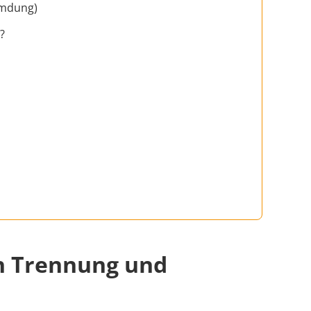
emdung)
?
h Trennung und