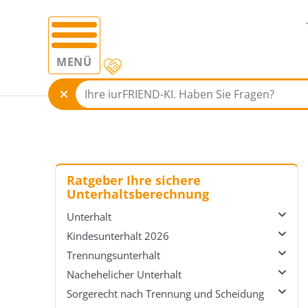
MENÜ
Ratgeber Ihre sichere
Unterhaltsberechnung
Unterhalt
Kindesunterhalt 2026
Übersicht Unterhalt
Trennungsunterhalt
Unterhaltsrecht
Übersicht Kindesunterhalt 2026
Nachehelicher Unterhalt
Unterhalt einfordern
Düsseldorfer Tabelle
Übersicht Trennungsunterhalt
Sorgerecht nach Trennung und Scheidung
Auskunftspflichten
Vereinbarung zum Kindesunterhalt
Trennungsunterhalt berechnen
Übersicht Nachehelicher Unterhalt