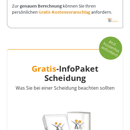
Zur
genauen Berechnung
können Sie Ihren
persönlichen
Gratis-Kostenvoranschlag
anfordern.
Je
t
o
s
t
n
fr
e
i
n
fo
r
d
e
r
n
t
z
k
e
a
!
Gratis
-InfoPaket
Scheidung
Was Sie bei einer Scheidung beachten sollten