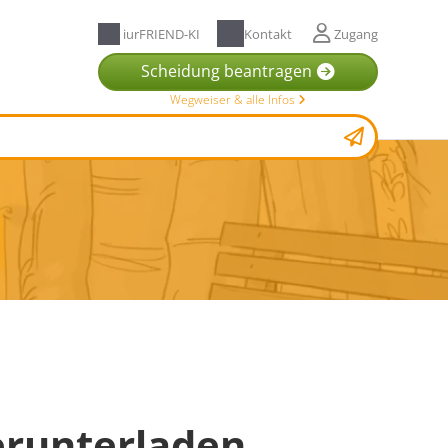
iurFRIEND-KI
Kontakt
Zugang
Scheidung beantragen
Wegweiser & alle Infos
erunterladen