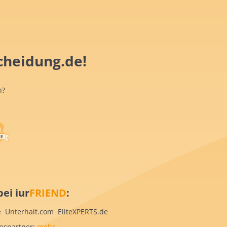
cheidung.de!
n?
ei iur
FRIEND
:
 Unterhalt.com EliteXPERTS.de
onspartner:
mehr