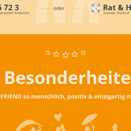
6 72 3
Rat & 
oder
arantiert kostenlos
Kontakt, Rückruf,
 Besonderheit
rFRIEND so menschlich, positiv & einzigartig