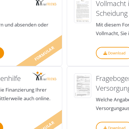
Vollmacht 
Scheidung
ern und absenden oder
Mit diesem For
Vollmacht, Sie
FORMULAR
Download
enhilfe
Frageboge
Versorgun
die Finanzierung Ihrer
ttlerweile auch online.
Welche Angabe
Versorgungaus
FORMULAR
Download