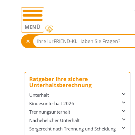
MENÜ
Ratgeber Ihre sichere
Unterhaltsberechnung
Unterhalt
Kindesunterhalt 2026
Übersicht Unterhalt
Trennungsunterhalt
Unterhaltsrecht
Übersicht Kindesunterhalt 2026
Nachehelicher Unterhalt
Unterhalt einfordern
Düsseldorfer Tabelle
Übersicht Trennungsunterhalt
Sorgerecht nach Trennung und Scheidung
Auskunftspflichten
Vereinbarung zum Kindesunterhalt
Trennungsunterhalt berechnen
Übersicht Nachehelicher Unterhalt