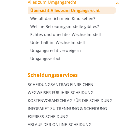
Alles zum Umgangsrecht
Steuerliche Berücksichtigung von Kindern
Zum Anwalt oder Jugendamt?
Unterhaltsrelevantes Einkommen beim
Nachehelichen Unterhalt berechnen
Übersicht Sorgerecht nach Trennung und
Trennungsunterhalt
Scheidung
Wohnwert beim Unterhalt
Das bereinigte Nettoeinkommen
Dauer des nachehelichen Unterhalts
Übersicht Alles zum Umgangsrecht
Abzugsfähige Positionen beim
Scheidung mit Kind
Unterhalt und Kurzarbeit
Selbstbehalt beim Kindesunterhalt
Selbstbehalt beim nachehelichen Unterhalt
Wie oft darf ich mein Kind sehen?
Trennungsunterhalt
Gemeinsames Sorgerecht
Unterhalt und Kindergeld
Auswirkungen neuer Ehe auf nachehelichen
Welche Betreuungsmodelle gibt es?
Wie lange Trennungsunterhalt zahlen?
Unterhalt
Alleiniges Sorgerecht
Krankenversicherung des Kindes
Echtes und unechtes Wechselmodell
Verzicht auf Trennungsunterhalt
Zumutbare Erwerbstätigkeit nach Scheidung
Sorgerechtsvereinbarung
Unterhalt Minderjährige vs. Volljährige
Unterhalt im Wechselmodell
Rückwirkender Trennungsunterhalt
Verjährung oder rückwirkende Zahlung?
Aufenthaltsbestimmungsrecht
Umgangsrecht verweigern
Verwirkung des Trennungsunterhalts
Verzicht auf nachehelichen Unterhalt
Als Vater gerichtlich festgestellt werden
Umgangsverbot
Scheidungsservices
SCHEIDUNGSANTRAG EINREICHEN
WEGWEISER FÜR IHRE SCHEIDUNG
KOSTENVORANSCHLAG FÜR DIE SCHEIDUNG
INFOPAKET ZU TRENNUNG & SCHEIDUNG
EXPRESS-SCHEIDUNG
ABLAUF DER ONLINE-SCHEIDUNG