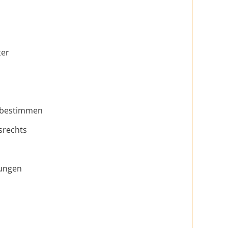
ter
g bestimmen
srechts
dungen