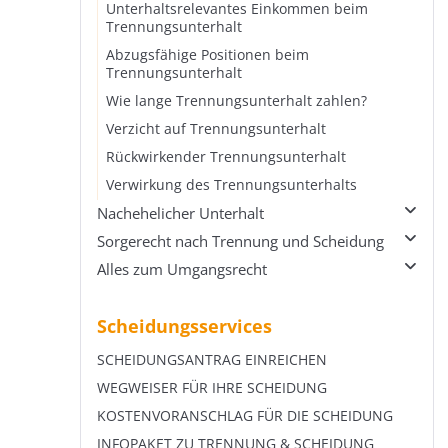
Steuerliche Berücksichtigung von Kindern
Zum Anwalt oder Jugendamt?
Unterhaltsrelevantes Einkommen beim
Trennungsunterhalt
Wohnwert beim Unterhalt
Das bereinigte Nettoeinkommen
Abzugsfähige Positionen beim
Unterhalt und Kurzarbeit
Selbstbehalt beim Kindesunterhalt
Trennungsunterhalt
Unterhalt und Kindergeld
Wie lange Trennungsunterhalt zahlen?
Krankenversicherung des Kindes
Verzicht auf Trennungsunterhalt
Unterhalt Minderjährige vs. Volljährige
Rückwirkender Trennungsunterhalt
Verwirkung des Trennungsunterhalts
Nachehelicher Unterhalt
Sorgerecht nach Trennung und Scheidung
Übersicht Nachehelicher Unterhalt
Alles zum Umgangsrecht
Nachehelichen Unterhalt berechnen
Übersicht Sorgerecht nach Trennung und
Scheidung
Dauer des nachehelichen Unterhalts
Übersicht Alles zum Umgangsrecht
Scheidung mit Kind
Scheidungsservices
Selbstbehalt beim nachehelichen Unterhalt
Wie oft darf ich mein Kind sehen?
Gemeinsames Sorgerecht
Auswirkungen neuer Ehe auf nachehelichen
Welche Betreuungsmodelle gibt es?
SCHEIDUNGSANTRAG EINREICHEN
Unterhalt
Alleiniges Sorgerecht
Echtes und unechtes Wechselmodell
WEGWEISER FÜR IHRE SCHEIDUNG
Zumutbare Erwerbstätigkeit nach Scheidung
Sorgerechtsvereinbarung
Unterhalt im Wechselmodell
KOSTENVORANSCHLAG FÜR DIE SCHEIDUNG
Verjährung oder rückwirkende Zahlung?
Aufenthaltsbestimmungsrecht
Umgangsrecht verweigern
INFOPAKET ZU TRENNUNG & SCHEIDUNG