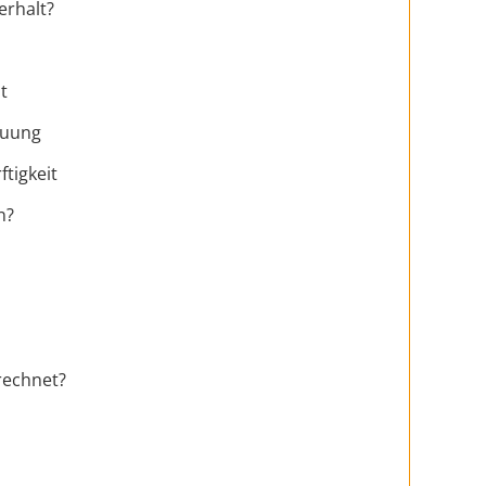
erhalt?
t
euung
tigkeit
n?
rechnet?