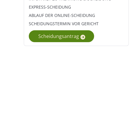
Verzicht auf nachehelichen Unterhalt
Als Vater gerichtlich festgestellt werden
Umgangsverbot
EXPRESS-SCHEIDUNG
ABLAUF DER ONLINE-SCHEIDUNG
SCHEIDUNGSTERMIN VOR GERICHT
Scheidungsantrag