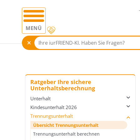
MENÜ
Ratgeber Ihre sichere
Unterhaltsberechnung
Unterhalt
Kindesunterhalt 2026
Übersicht Unterhalt
Trennungsunterhalt
Unterhaltsrecht
Übersicht Kindesunterhalt 2026
Unterhalt einfordern
Düsseldorfer Tabelle
Übersicht Trennungsunterhalt
Auskunftspflichten
Vereinbarung zum Kindesunterhalt
Trennungsunterhalt berechnen