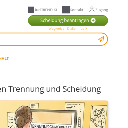
iurFRIEND-KI
Kontakt
Zugang
Scheidung beantragen
Wegweiser & alle Infos
HALT
hen Trennung und Scheidung