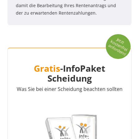
damit die Bearbeitung Ihres Rentenantrags und
der zu erwartenden Rentenzahlungen.
Je
t
o
s
t
n
fr
e
i
n
fo
r
d
e
r
n
t
z
k
e
a
!
Gratis
-InfoPaket
Scheidung
Was Sie bei einer Scheidung beachten sollten