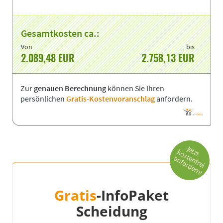
Gesamtkosten ca.:
Von
bis
2.089,48
EUR
2.758,13
EUR
Zur
genauen Berechnung
können Sie Ihren
persönlichen
Gratis-Kostenvoranschlag
anfordern.
Je
t
o
s
t
n
fr
e
i
n
fo
r
d
e
r
n
t
z
k
e
a
!
Gratis
-InfoPaket
Scheidung