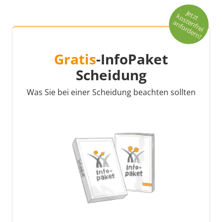
Je
t
o
s
t
n
fr
e
i
n
fo
r
d
e
r
n
t
z
k
e
a
!
Gratis
-InfoPaket
Scheidung
Was Sie bei einer Scheidung beachten sollten