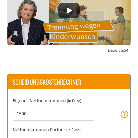
Dauer: 5:54
By activating external content from
www.youtube-nocookie.com, you consent to
transmit data to this third party.
SCHEIDUNGSKOSTENRECHNER
Eigenes Nettoeinkommen
(in Euro)
Video laden
Nettoeinkommen Partner
(in Euro)