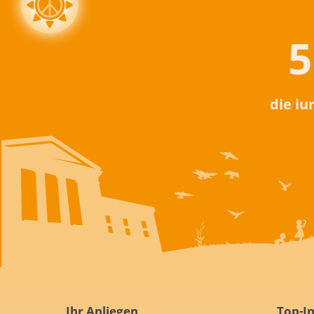
5
die iu
Ihr Anliegen
Top-In