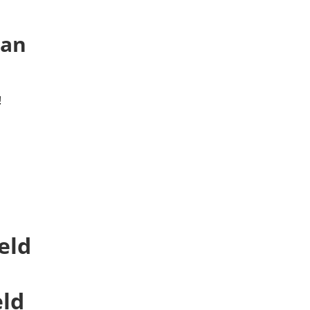
 an
!
eld
eld