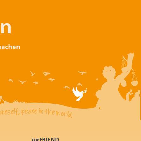
en
 machen
iurFRIEND