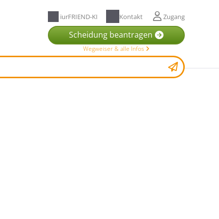
iurFRIEND-KI
Kontakt
Zugang
Scheidung beantragen
Wegweiser & alle Infos