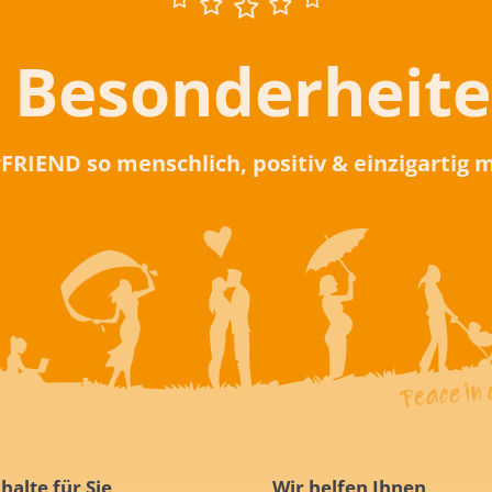
 Besonderheit
rFRIEND so menschlich, positiv & einzigartig
halte für Sie
Wir helfen Ihnen