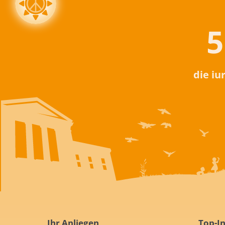
5
die iu
Ihr Anliegen
Top-In