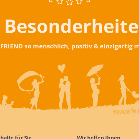
 Besonderheit
rFRIEND so menschlich, positiv & einzigartig
halte für Sie
Wir helfen Ihnen