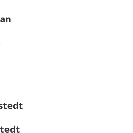
 an
!
stedt
stedt