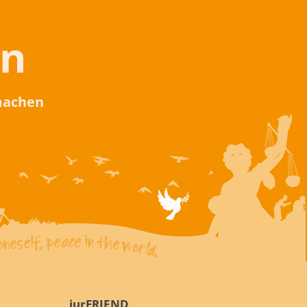
en
 machen
iurFRIEND