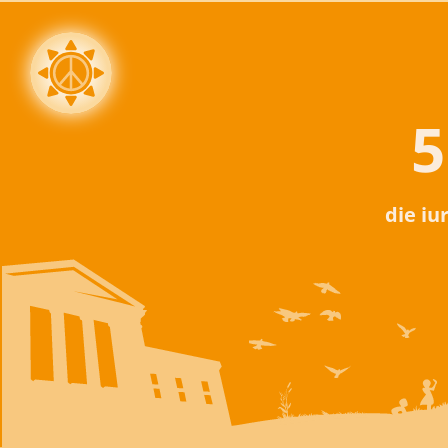
5
die iu