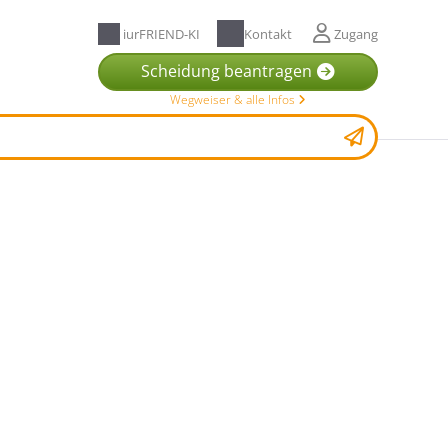
iurFRIEND-KI
Kontakt
Zugang
Scheidung beantragen
Wegweiser & alle Infos