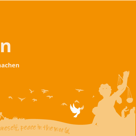
en
 machen