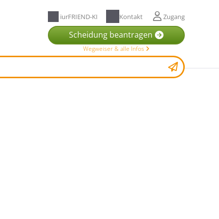
iurFRIEND-KI
Kontakt
Zugang
Scheidung beantragen
Wegweiser & alle Infos