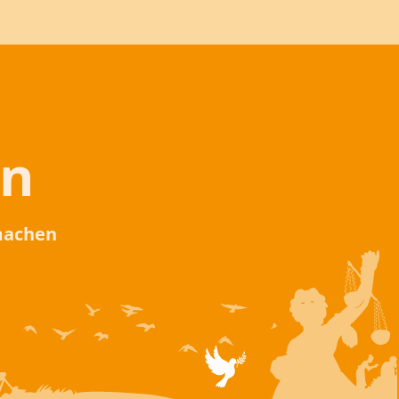
en
 machen