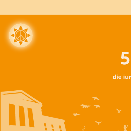
5
die iu